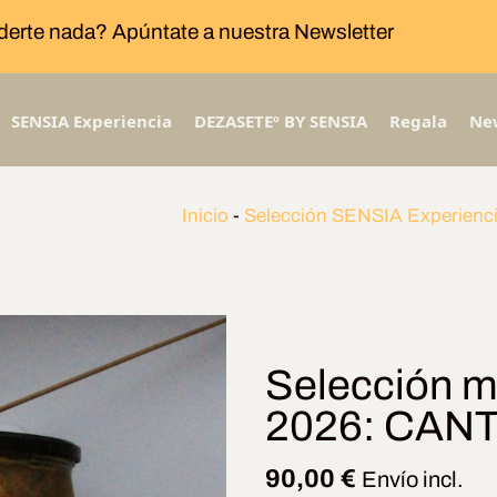
derte nada? Apúntate a nuestra Newsletter
SENSIA Experiencia
DEZASETEº BY SENSIA
Regala
Ne
Inicio
-
Selección SENSIA Experienc
Selección me
2026: CAN
90,00
€
Envío incl.