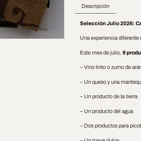
mensual
Descripción
|
1
Selección Julio 2026:
mes
Una experiencia diferente
-
Julio
Este mes de julio,
9 produ
2026:
– Vino tinto o zumo de ar
CANTABRIA
cantidad
– Un queso y una mantequi
– Un producto de la tierra
– Un producto del agua
– Dos productos para pico
– Un toque dulce