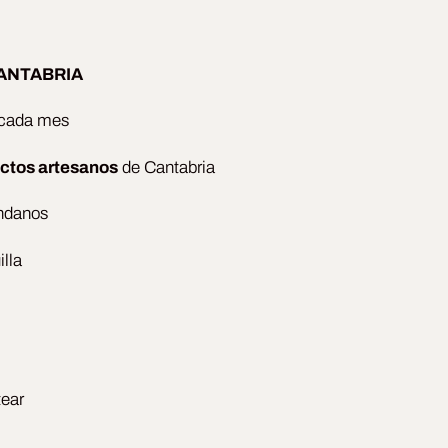
 CANTABRIA
 cada mes
ctos artesanos
de Cantabria
ándanos
lla
tear