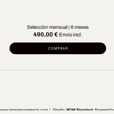
Selección mensual | 6 meses
490,00
€
Envío incl.
COMPRAR
www.sensiaexperiencia.com
| Diseño:
POM Standard
. Powered b