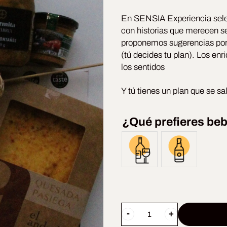
En SENSIA Experiencia sele
con historias que merecen s
proponemos sugerencias por s
(tú decides tu plan). Los e
los sentidos
Y tú tienes un plan que se s
¿Qué prefieres be
Selección