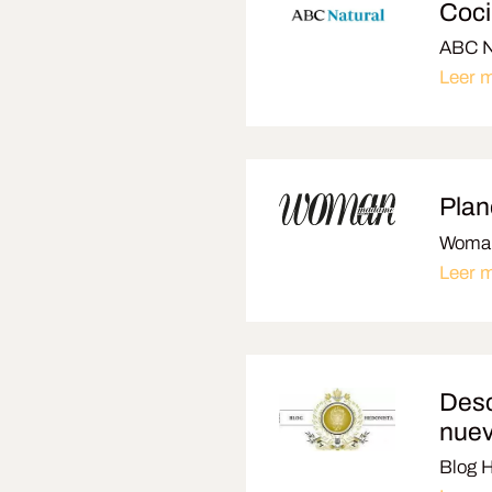
Coci
ABC N
Leer 
Plan
Woma
Leer 
Desc
nuev
Blog 