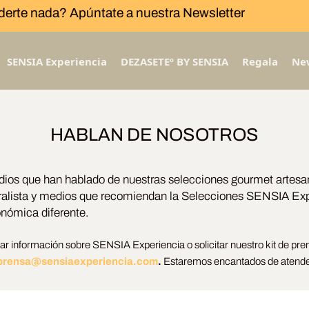
derte nada? Apúntate a nuestra Newsletter
SENSIA Experiencia
DEZASETEº BY SENSIA
Regala
Ne
HABLAN DE NOSOTROS
ios que han hablado de nuestras selecciones gourmet artesana
ralista y medios que recomiendan la Selecciones SENSIA Ex
onómica diferente.
iar información sobre SENSIA Experiencia o solicitar nuestro kit de pre
prensa@sensiaexperiencia.com
.
Estaremos encantados de atende