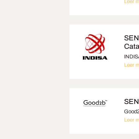
Leer 
SENS
Cata
INDISA
Leer 
SENS
Good2d
Leer 