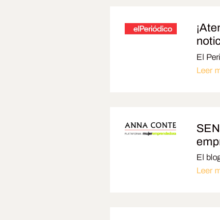
¡Ate
noti
El Per
Leer 
SENS
emp
El blo
Leer 