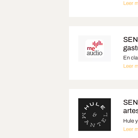
Leer 
SENS
gast
En cla
Leer 
SENS
arte
Hule y
Leer 