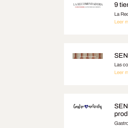
9 ti
La Rec
Leer 
SENS
Las co
Leer 
SENS
prod
Gastro