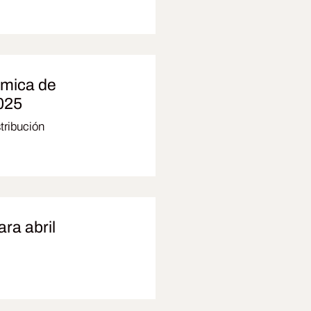
́mica de
2025
stribución
ra abril