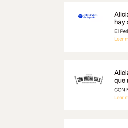
Alic
hay 
El Per
Leer 
Alic
que 
CON 
Leer 