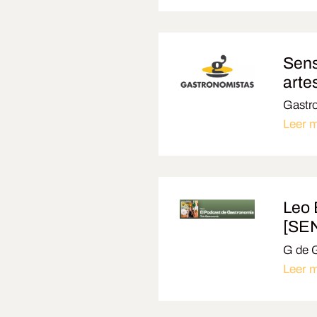
Sens
arte
Gastr
Leer 
Leo 
[SEN
G de G
Leer 